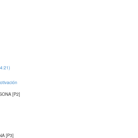
4:21)
otivación
RSONA [P2]
NA [P3]